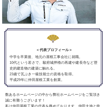
＜代表プロフィール＞
中学を卒業後、地元の屋根工事会社に就職。
10代という若さで、駿府城押櫓の再建や建長寺など
歴
史的建造物の建築に触れる。
23歳で瓦ぶき一級技能士の資格を取得。
平成29年に仲田屋根工業を創業。
数あるホームページの中から弊社ホームページをご覧頂き
誠に有難うございます！
私は仲田屋根工業の代表を務めております、仲田大地と申