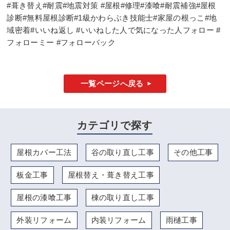
#葺き替え#耐震#地震対策 #屋根#修理#漆喰#耐震補強#屋根
診断#無料屋根診断#1級かわらぶき技能士#家屋の根っこ#地
域密着#いいね返し #いいねした人で気になった人フォロー #
フォローミー #フォローバック
一覧ページへ戻る
カテゴリで探す
屋根カバー工法
谷の取り直し工事
その他工事
板金工事
屋根替え・葺き替え工事
屋根の漆喰工事
棟の取り直し工事
外装リフォーム
内装リフォーム
雨樋工事