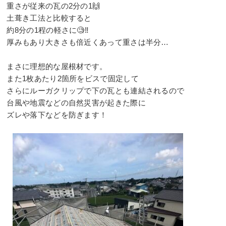
重さが従来の瓦の2分の1🙌
土葺き工法と比較すると
約8分の1程の軽さに🧐‼️
厚みもあり大きさも倍近くあって重さは半分…⠀
⠀
まさに理想的な屋根材です。⠀
また1枚あたり2箇所をビスで固定して⠀
さらにルーガクリップで下の瓦とも連結されるので⠀
台風や地震などの自然災害が起きた際に⠀
ズレや落下などを防ぎます！⠀
⠀