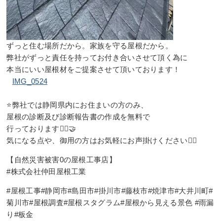
ずっと住む場所だから。家族を守る屋根だから。⠀
弊社がずっと責任を持ってお付き合いさせて頂く為に⠀
本当にいい屋根材をご提案させて頂いております！⠀
⠀
IMG_0524
⠀
⭐️弊社では静岡県内にお住まいの方のみ、
屋根の診断及び診断報告書の作成を無料で
行っております🙇‍♂️🤝
気になる点や、御用の方はお気軽にお声掛けください👷‍♂️
【自然災害被害0の屋根工事店】
#株式会社仲田屋根工業
#屋根工事#静岡市#島田市#掛川市#藤枝市#焼津市#大井川町#
菊川市#屋根調査#屋根スタグラム#屋根から見える景色 #雨漏
り#板金⠀