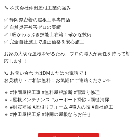
🔧 株式会社仲田屋根工業の強み
✅ 静岡県密着の屋根工事専門店
✅ 自然災害被害ゼロの実績
✅ 1級かわらぶき技能士在籍！確かな技術
✅ 完全自社施工で適正価格＆安心施工
お家の大切な屋根を守るため、プロの職人が責任を持って対
応します！
📞 お問い合わせはDMまたはお電話で！
お見積り・ご相談無料！お気軽にご連絡ください✨
🔹 #静岡屋根工事 #無料屋根診断 #雨漏り修理
🔹 #屋根メンテナンス #カーポート掃除 #雨樋清掃
🔹 #耐震補強 #屋根リフォーム #職人の技 #自社施工
🔹 #仲田屋根工業 #静岡の屋根ならお任せ