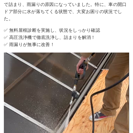
で詰まり、雨漏りの原因になっていました。特に、車の開口
ドア部分に水が落ちてくる状態で、大変お困りの状況でし
た。
✅ 無料屋根診断を実施し、状況をしっかり確認
✅ 高圧洗浄機で徹底洗浄し、詰まりを解消！
✅ 雨漏りが無事に改善！
動
画
プ
レ
ー
ヤ
ー