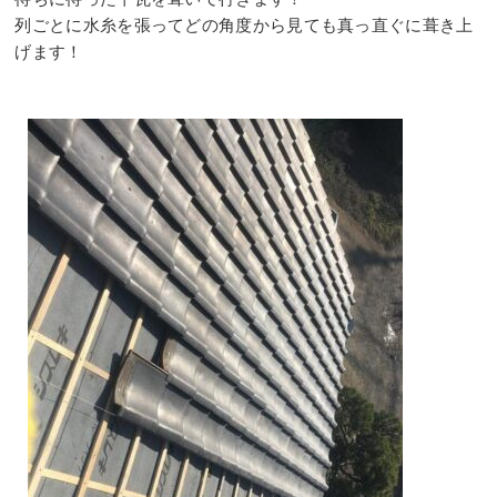
列ごとに水糸を張ってどの角度から見ても真っ直ぐに葺き上
げます！⠀
⠀
⠀