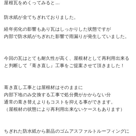
屋根瓦をめくってみると…⠀
⠀
防水紙が全てちぎれておりました。
経年劣化の影響もあり瓦はしっかりした状態ですが⠀
内部で防水紙がちぎれた影響で雨漏りが発生していました。
⠀
⠀
今回の瓦はとても耐久性が高く、屋根材として再利用出来る
と判断して『葺き直し』工事をご提案させて頂きました！⠀
⠀
⠀
葺き直し工事とは屋根材はそのままに⠀
内部下地のみ交換する工事で処分費がかからない分⠀
通常の葺き替えよりもコストを抑える事ができます。⠀
（屋根材の状態により再利用出来ないケースもあります）⠀
⠀
⠀
ちぎれた防水紙から新品のゴムアスファルトルーフィングに