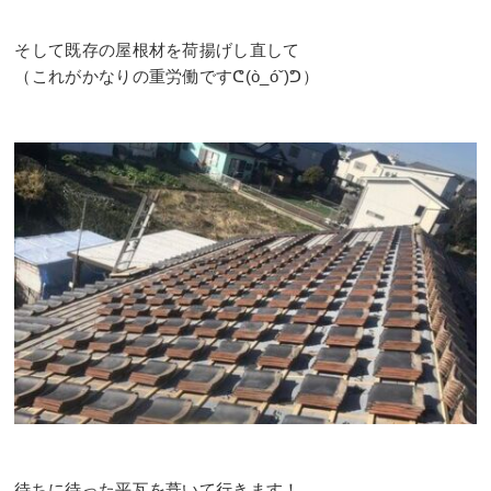
⠀
そして既存の屋根材を荷揚げし直して⠀
（これがかなりの重労働ですᕦ(ò_óˇ)ᕤ）⠀
⠀
⠀
⠀
⠀
待ちに待った平瓦を葺いて行きます！⠀