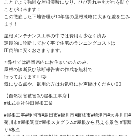
ことでより強固な屋根漆喰になり、ひび割れや剥がれを防ぐ
ことが出来ます！
この徹底した下地管理が10年後の屋根漆喰に大きな差を生み
ます！
屋根メンテナンス工事の中では費用も少なく済み
定期的に診断しておく事で住宅のランニングコストは
圧倒的に安くおさまります。
⭐️弊社では静岡県内にお住まいの方のみ、
屋根の診断及び診断報告書の作成を無料で
行っております🙇‍♂️🤝
気になる点や、御用の方はお気軽にお声掛けください👷‍♂️
【自然災害被害0の屋根工事店】
#株式会社仲田屋根工業
#屋根工事#静岡市#島田市#掛川市#藤枝市#焼津市#大井川町#
菊川市#屋根調査#屋根スタグラム#屋根から見える景色 #雨漏
り#板金⠀