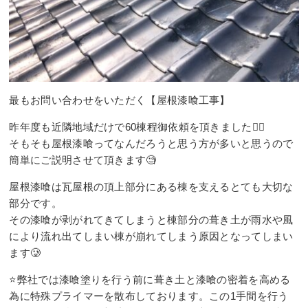
最もお問い合わせをいただく【屋根漆喰工事】
昨年度も近隣地域だけで60棟程御依頼を頂きました🙇‍♂️
そもそも屋根漆喰ってなんだろうと思う方が多いと思うので
簡単にご説明させて頂きます🧐
屋根漆喰は瓦屋根の頂上部分にある棟を支えるとても大切な
部分です。
その漆喰が剥がれてきてしまうと棟部分の葺き土が雨水や風
により流れ出てしまい棟が崩れてしまう原因となってしまい
ます🥲
⭐️弊社では漆喰塗りを行う前に葺き土と漆喰の密着を高める
為に特殊プライマーを散布しております。この1手間を行う