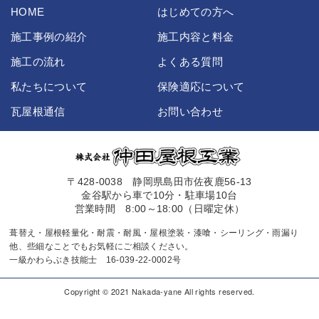
HOME
はじめての方へ
施工事例の紹介
施工内容と料金
施工の流れ
よくある質問
私たちについて
保険適応について
瓦屋根通信
お問い合わせ
〒428-0038 静岡県島田市佐夜鹿56-13
金谷駅から車で10分・駐車場10台
営業時間 8:00～18:00（日曜定休）
葺替え・屋根軽量化・耐震・耐風・屋根塗装・漆喰・シーリング・雨漏り
他、些細なことでもお気軽にご相談ください。
一級かわらぶき技能士 16-039-22-0002号
Copyright © 2021 Nakada-yane All rights reserved.