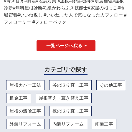
#葺き替え#耐震#地震対策 #屋根#修理#漆喰#耐震補強#屋根
診断#無料屋根診断#1級かわらぶき技能士#家屋の根っこ#地
域密着#いいね返し #いいねした人で気になった人フォロー #
フォローミー #フォローバック
一覧ページへ戻る
カテゴリで探す
屋根カバー工法
谷の取り直し工事
その他工事
板金工事
屋根替え・葺き替え工事
屋根の漆喰工事
棟の取り直し工事
外装リフォーム
内装リフォーム
雨樋工事