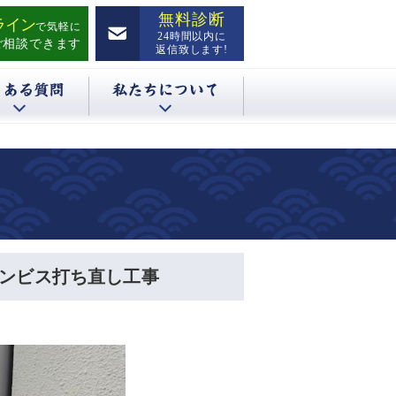
無料診断
ライン
で気軽に
24時間以内に
ご相談できます
返信致します!
キンビス打ち直し工事