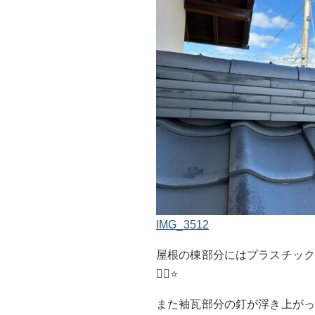
IMG_3512
屋根の棟部分にはプラスチッ
🙇‍♂️⭐️
また袖瓦部分の釘が浮き上が