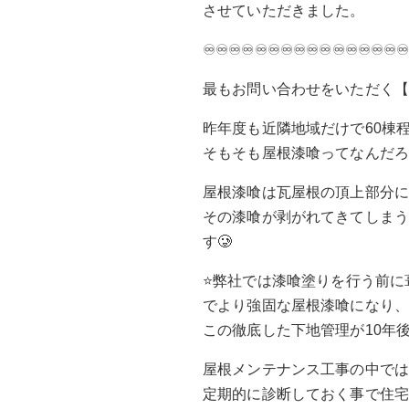
させていただきました。
♾️♾️♾️♾️♾️♾️♾️♾️♾️♾️♾️♾️♾️♾️♾️♾
最もお問い合わせをいただく
昨年度も近隣地域だけで60棟程御
そもそも屋根漆喰ってなんだろ
屋根漆喰は瓦屋根の頂上部分
その漆喰が剥がれてきてしま
す🥲
⭐️弊社では漆喰塗りを行う前
でより強固な屋根漆喰になり
この徹底した下地管理が10年
屋根メンテナンス工事の中で
定期的に診断しておく事で住