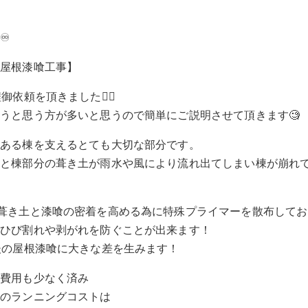
️♾️
【屋根漆喰工事】
依頼を頂きました🙇‍♂️
うと思う方が多いと思うので簡単にご説明させて頂きます🧐
にある棟を支えるとても大切な部分です。
うと棟部分の葺き土が雨水や風により流れ出てしまい棟が崩れ
に葺き土と漆喰の密着を高める為に特殊プライマーを散布してお
、ひび割れや剥がれを防ぐことが出来ます！
後の屋根漆喰に大きな差を生みます！
は費用も少なく済み
宅のランニングコストは